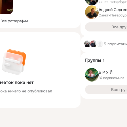
санкт-петербург
Андрей Серге
Санкт-Петербур
Все фотографии
Все дру
5 подписчи
Группы
1
Б Р У Й
87 подписчиков
меток пока нет
Все гру
ока ничего не опубликовал