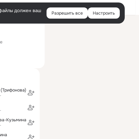
Войти
e-файлы должен ваш
Разрешить все
Настроить
Правая
ий визит: 21 июн 2023
колонка
е
(Трифонова)
г
г
ва-Кузьмина
г
ина