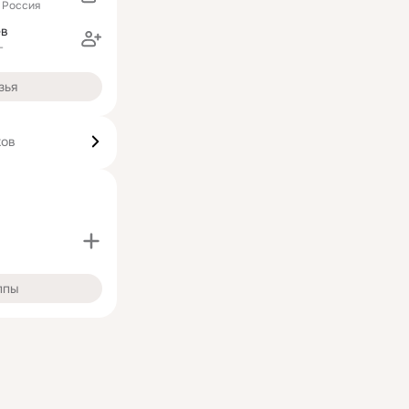
 Россия
ев
г
зья
ков
ппы