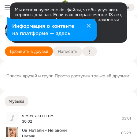
Войти
Мы используем cookie-файлы, чтобы улучшить
сервисы для вас. Если ваш возраст менее 13 лет,
настроить cookie-файлы должен ваш законный
представитель.
Больше информации
Просто я
Информация о контенте
Разрешить все
Настроить
на платформе — здесь
Солигорск
3 ноября
Подробнее
Добавить в друзья
Написать
Список друзей и групп Просто доступен только её друзьям.
Музыка
я мечтаю о том
03:01
30.02
09 Натали - Не звони
03:28
Натали