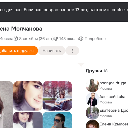
ы для вас. Если ваш возраст менее 13 лет, настроить cooki
Последн
ена Молчанова
Москва
8 октября (36 лет)
143 школа
Подробнее
обавить в друзья
Написать
Друзья
18
podryga dryga
Москва
Алексей Laka
Москва
Москва
Елена Крылов