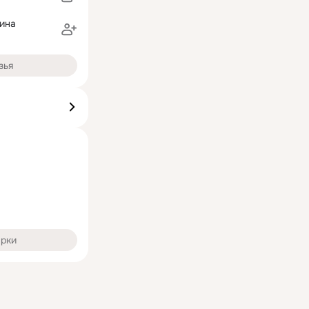
ина
зья
арки