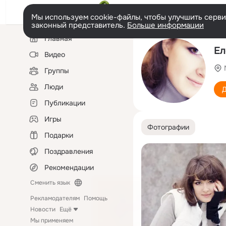
Мы используем cookie-файлы, чтобы улучшить сервис
законный представитель.
Больше информации
Левая
Главная
колонка
Ел
Видео
Группы
Люди
Д
Публикации
Игры
Фотографии
Подарки
Поздравления
Рекомендации
Сменить язык
Рекламодателям
Помощь
Новости
Ещё
Мы применяем