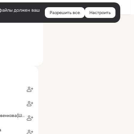
Войти
e-файлы должен ваш
Разрешить все
Настроить
Правая
ий визит: 17 июн 2012
колонка
Екатерина Дровенкова(Штукатурова)
а