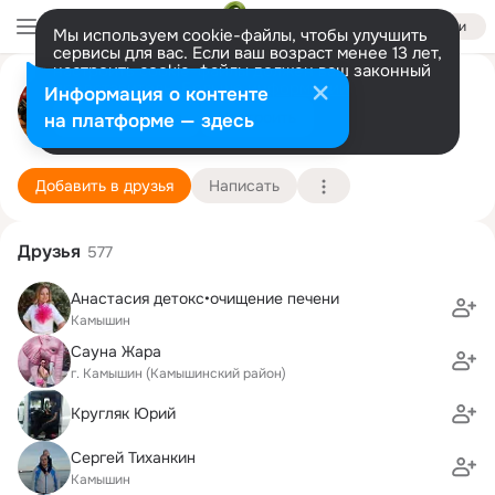
Войти
Мы используем cookie-файлы, чтобы улучшить
сервисы для вас. Если ваш возраст менее 13 лет,
настроить cookie-файлы должен ваш законный
представитель.
Больше информации
НАТАЛЬЯ ЧИСТЯКОВА
Информация о контенте
Разрешить все
Настроить
на платформе — здесь
Камышин
6 июня
Подробнее
Добавить в друзья
Написать
Друзья
577
Анастасия детокс•очищение печени
Камышин
Сауна Жара
г. Камышин (Камышинский район)
Кругляк Юрий
Сергей Тиханкин
Камышин