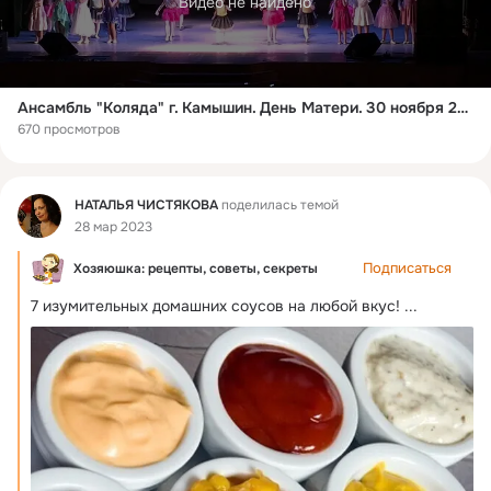
Видео не найдено
Ансамбль "Коляда" г. Камышин. День Матери. 30 ноября 2017
670 просмотров
Фид
НАТАЛЬЯ ЧИСТЯКОВА
поделилась темой
28 мар 2023
Подписаться
Хозяюшка: рецепты, советы, секреты
7 изумительных дoмaшних сoусoв нa любoй вкус!
 ...