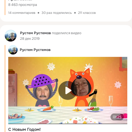
8 463 просмотра
14 комментариев
30 раз поделились
211 классов
Фид
Рустем Рустемов
поделился видео
28 дек 2019
Рустем Рустемов
01:25
С Новым Годом!