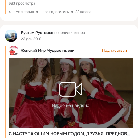
683 просмотра
4 комментария
1 раз поделились
22 класса
Фид
Рустем Рустемов
поделился видео
23 дек 2018
Подписаться
Женский Мир Мудрые мысли
Видео не найдено
С НАСТУПАЮЩИМ НОВЫМ ГОДОМ, ДРУЗЬЯ! ПРЕДНОВОГОДНИЙ ПОЗИТИВ ДЛЯ ВАС!!!