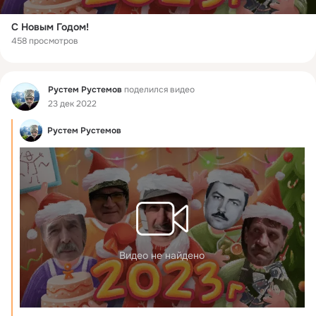
С Новым Годом!
458 просмотров
Фид
Рустем Рустемов
поделился видео
23 дек 2022
Рустем Рустемов
Видео не найдено