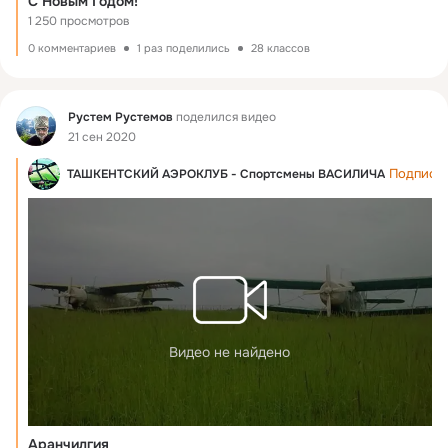
С Новым Годом!
1 250 просмотров
0 комментариев
1 раз поделились
28 классов
Фид
Рустем Рустемов
поделился видео
21 сен 2020
Подписат
ТАШКЕНТСКИЙ АЭРОКЛУБ - Спортсмены ВАСИЛИЧА
Видео не найдено
Аранчилгия