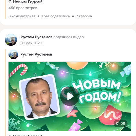
С Новым Годом!
458 просмотров
0 комментариев
1 раз поделились
7 классов
Фид
Рустем Рустемов
поделился видео
30 дек 2020
Рустем Рустемов
01:09