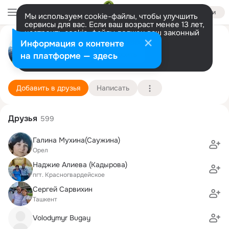
Войти
Мы используем cookie-файлы, чтобы улучшить
сервисы для вас. Если ваш возраст менее 13 лет,
настроить cookie-файлы должен ваш законный
Рустем Рустемов
представитель.
Больше информации
Информация о контенте
Разрешить все
Настроить
на платформе — здесь
Ташкент
11 января (70 лет)
10 школа им. М.В. Ломоносова
Подробнее
Добавить в друзья
Написать
Друзья
599
Галина Мухина(Саужина)
Орел
Наджие Алиева (Кадырова)
пгт. Красногвардейское
Сергей Сарвихин
Ташкент
Volodymyr Bugay