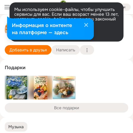
Войти
Мы используем cookie-файлы, чтобы улучшить
сервисы для вас. Если ваш возраст менее 13 лет,
настроить cookie-файлы должен ваш законный
представитель.
Больше информации
Olesya *
Информация о контенте
Разрешить все
Настроить
на платформе — здесь
Чебоксары
19 декабря
Подробнее
Добавить в друзья
Написать
Подарки
Все подарки
Музыка