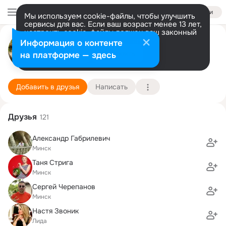
Войти
Мы используем cookie-файлы, чтобы улучшить
сервисы для вас. Если ваш возраст менее 13 лет,
настроить cookie-файлы должен ваш законный
tanya antonova
представитель.
Больше информации
Информация о контенте
Разрешить все
Настроить
на платформе — здесь
NY
26 августа (41 год)
9 школа
Подробнее
Добавить в друзья
Написать
Друзья
121
Александр Габрилевич
Минск
Таня Стрига
Минск
Сергей Черепанов
Минск
Настя Звоник
Лида