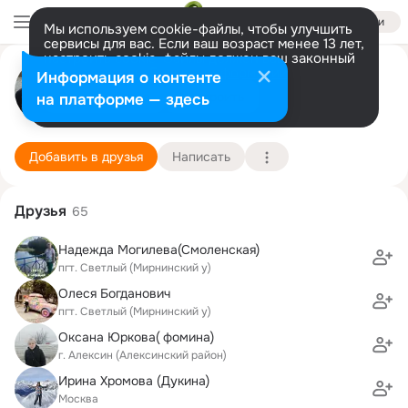
Войти
Мы используем cookie-файлы, чтобы улучшить
сервисы для вас. Если ваш возраст менее 13 лет,
настроить cookie-файлы должен ваш законный
Сергей Гловацкий
представитель.
Больше информации
Информация о контенте
Разрешить все
Настроить
на платформе — здесь
Калуга
19 октября (50 лет)
36 лицей
Подробнее
Добавить в друзья
Написать
Друзья
65
Надежда Могилева(Смоленская)
пгт. Светлый (Мирнинский у)
Олеся Богданович
пгт. Светлый (Мирнинский у)
Оксанa Юркова( фомина)
г. Алексин (Алексинский район)
Ирина Хромова (Дукина)
Москва