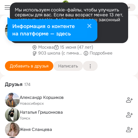
Войти
Мы используем cookie-файлы, чтобы улучшить
сервисы для вас. Если ваш возраст менее 13 лет,
настроить cookie-файлы должен ваш законный
Александр Кузнецов
представитель.
Больше информации
Информация о контенте
Мы производим встроенную и корпусную
Разрешить все
Настроить
на платформе — здесь
мебель по индивидуальному проекту! Ваши
пожелания - наша реализация!
Москва
15 июня (47 лет)
903 школа (с гимназическими классами)
Подробнее
Добавить в друзья
Написать
Друзья
174
Александр Коршиков
Новосибирск
Наталья Гришонкова
Томск
Женя Сланцева