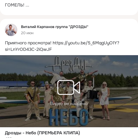
ГОМЕЛЬ!
 ...
Фид
Виталий Карпанов группа "ДРОЗДЫ"
20 июн
Приятного просмотра!
https://youtu.be/5_6MqgUyO1Y?
si=LnYrOD43C-2iQwJF
Видео не найдено
Дрозды - Небо (ПРЕМЬЕРА КЛИПА)