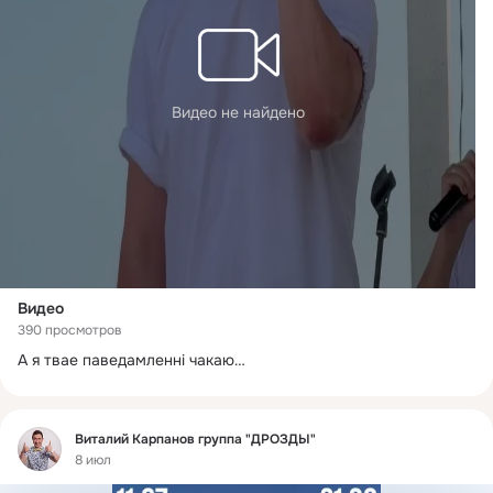
Видео не найдено
Видео
390 просмотров
А я твае паведамленні чакаю…
Фид
Виталий Карпанов группа "ДРОЗДЫ"
8 июл