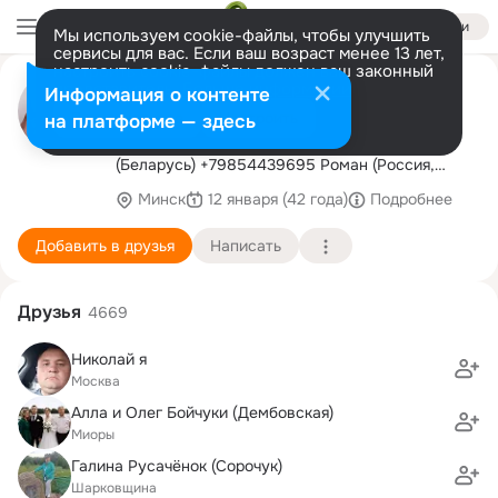
Войти
Мы используем cookie-файлы, чтобы улучшить
сервисы для вас. Если ваш возраст менее 13 лет,
настроить cookie-файлы должен ваш законный
Виталий Карпанов группа
представитель.
Больше информации
Информация о контенте
"ДРОЗДЫ"
Разрешить все
Настроить
на платформе — здесь
Организация концертов: +375447671273 Анна
(Беларусь) +79854439695 Роман (Россия,
другие страны) concert@linkmusic.ru
Минск
12 января (42 года)
Подробнее
Добавить в друзья
Написать
Друзья
4669
Николай я
Москва
Алла и Олег Бойчуки (Дембовская)
Миоры
Галина Русачёнок (Сорочук)
Шарковщина