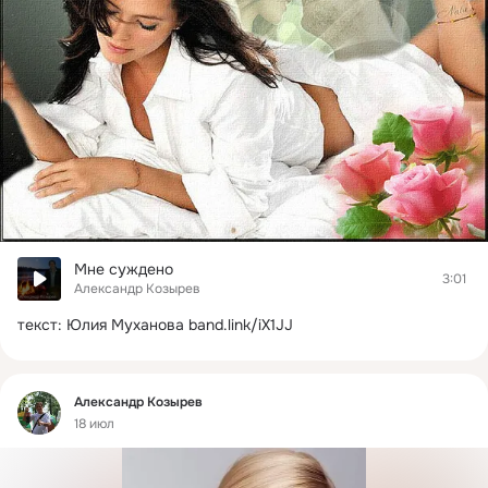
Мне суждено
3:01
Александр Козырев
текст: Юлия Муханова
band.link/iX1JJ
Фид
Александр Козырев
18 июл