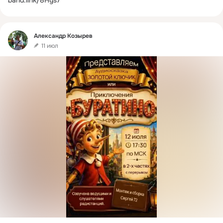
band.link/8Hys7
Фид
Александр Козырев
11 июл