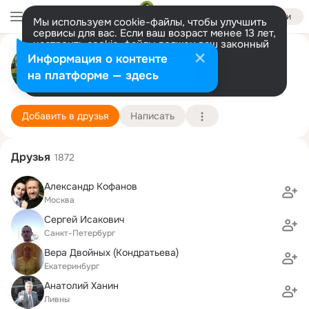
Войти
Мы используем cookie-файлы, чтобы улучшить
сервисы для вас. Если ваш возраст менее 13 лет,
настроить cookie-файлы должен ваш законный
представитель.
Больше информации
Александр Козырев
Информация о контенте
Разрешить все
Настроить
на платформе — здесь
.Карабулак
1 февраля
Подробнее
Добавить в друзья
Написать
Друзья
1872
Александр Кофанов
Москва
Сергей Исакович
Санкт-Петербург
Вера Двойных (Кондратьева)
Екатеринбург
Анатолий Ханин
Ливны