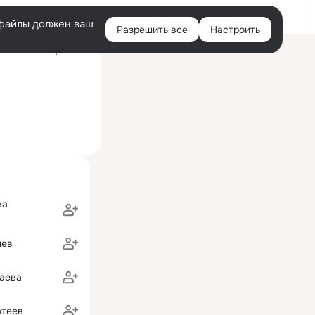
Войти
e-файлы должен ваш
Разрешить все
Настроить
Правая
ий визит: вчера 09:28
колонка
ва
шев
даева
атеев