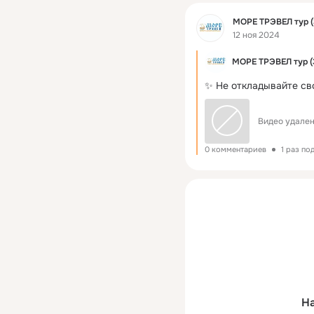
Фид
МОРЕ ТРЭВЕЛ тур (
12 ноя 2024
МОРЕ ТРЭВЕЛ тур (
✨ Не откладывайте св
Видео удален
0 комментариев
1 раз по
На