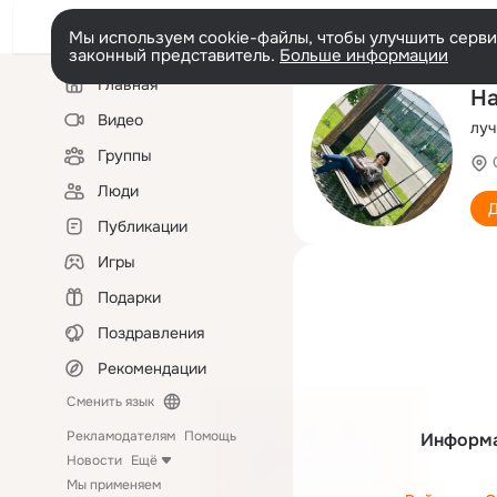
Мы используем cookie-файлы, чтобы улучшить сервис
законный представитель.
Больше информации
Левая
Главная
колонка
На
Видео
луч
Группы
Люди
Д
Публикации
Игры
Подарки
Поздравления
Рекомендации
Сменить язык
Рекламодателям
Помощь
Информа
Новости
Ещё
Мы применяем