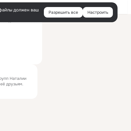
Войти
e-файлы должен ваш
Разрешить все
Настроить
Правая
оследний визит: 15:58
колонка
групп Наталии
 её друзьям.