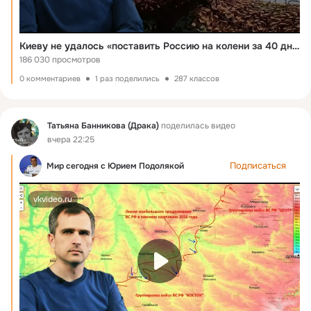
Киеву не удалось «поставить Россию на колени за 40 дней», а вот мы смогли за это время добиться многого…
186 030 просмотров
0 комментариев
1 раз поделились
287 классов
Фид
Татьяна Банникова (Драка)
поделилась видео
вчера 22:25
Подписаться
Мир сегодня с Юрием Подолякой
vkvideo.ru