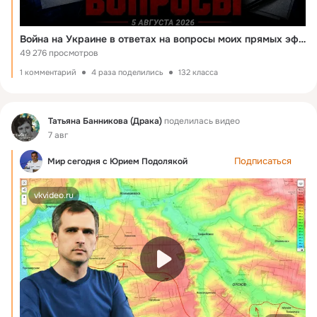
Война на Украине в ответах на вопросы моих прямых эфирах 03-05.08.26…
49 276 просмотров
1 комментарий
4 раза поделились
132 класса
Фид
Татьяна Банникова (Драка)
поделилась видео
7 авг
Подписаться
Мир сегодня с Юрием Подолякой
vkvideo.ru