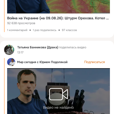
Война на Украине (на 09.08.26): Штурм Орехова. Котел для ВСУ северной Харьковщине все ближе…
92 638 просмотров
1 комментарий
1 раз поделились
97 классов
Фид
Татьяна Банникова (Драка)
поделилась видео
13:17
Подписаться
Мир сегодня с Юрием Подолякой
Видео не найдено