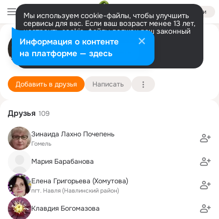
Войти
Мы используем cookie-файлы, чтобы улучшить
сервисы для вас. Если ваш возраст менее 13 лет,
настроить cookie-файлы должен ваш законный
Татьяна Банникова (Драка)
представитель.
Больше информации
Информация о контенте
Разрешить все
Настроить
на платформе — здесь
Орёл
5 октября (68 лет)
1 школа
Подробнее
Добавить в друзья
Написать
Друзья
109
Зинаида Лахно Почепень
Гомель
Мария Барабанова
Елена Григорьева (Хомутова)
пгт. Навля (Навлинский район)
Клавдия Богомазова