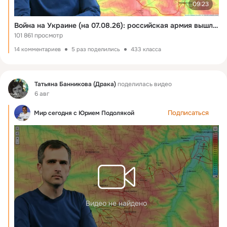
09:23
Война на Украине (на 07.08.26): российская армия вышла к окраинам Орехова…
101 861 просмотр
14 комментариев
5 раз поделились
433 класса
Фид
Татьяна Банникова (Драка)
поделилась видео
6 авг
Подписаться
Мир сегодня с Юрием Подолякой
Видео не найдено