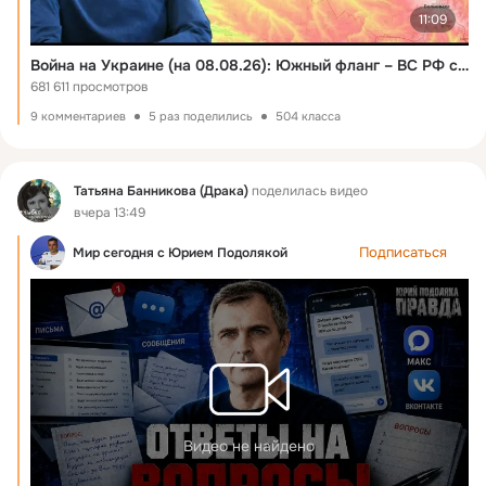
11:09
Война на Украине (на 08.08.26): Южный фланг – ВС РФ с ходу вошли в Орехов. ВСУ проводят контрнаступ.
681 611 просмотров
9 комментариев
5 раз поделились
504 класса
Фид
Татьяна Банникова (Драка)
поделилась видео
вчера 13:49
Подписаться
Мир сегодня с Юрием Подолякой
Видео не найдено