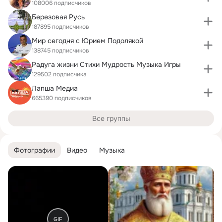
108006 подписчиков
Березовая Русь
187895 подписчиков
Мир сегодня с Юрием Подолякой
138745 подписчиков
Радуга жизни Стихи Мудрость Музыка Игры
129502 подписчика
Лапша Медиа
665390 подписчиков
Все группы
Фотографии
Видео
Музыка
GIF