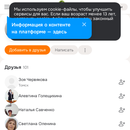
Войти
Мы используем cookie-файлы, чтобы улучшить
сервисы для вас. Если ваш возраст менее 13 лет,
настроить cookie-файлы должен ваш законный
Сергей Иконников
представитель.
Больше информации
Информация о контенте
Разрешить все
Настроить
на платформе — здесь
Томск
22 мая (65 лет)
Белобугорская школа
Подробнее
Добавить в друзья
Написать
Друзья
101
Зоя Червякова
Томск
Алевтина Голещихина
Наталья Савченко
Светлана Оленина