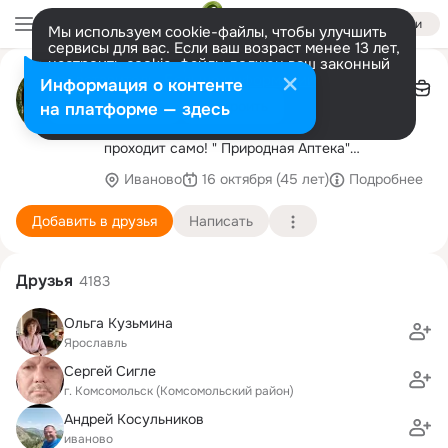
Войти
Мы используем cookie-файлы, чтобы улучшить
сервисы для вас. Если ваш возраст менее 13 лет,
настроить cookie-файлы должен ваш законный
Природная аптека Травница
представитель.
Больше информации
Информация о контенте
Иваново
Разрешить все
Настроить
на платформе — здесь
Работаю с причиной заболеваний, следствие
проходит само! " Природная Аптека"
г.Иваново,ул Красных Зорь д.10 тел
Иваново
16 октября (45 лет)
Подробнее
89038897717 Логвиненко Ольга , травник
Добавить в друзья
Написать
Друзья
4183
Ольга Кузьмина
Ярославль
Сергей Сигле
г. Комсомольск (Комсомольский район)
Андрей Косульников
иваново