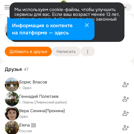
Войти
Мы используем cookie-файлы, чтобы улучшить
сервисы для вас. Если ваш возраст менее 13 лет,
настроить cookie-файлы должен ваш законный
Петр Машегов
представитель.
Больше информации
Информация о контенте
Разрешить все
Настроить
на платформе — здесь
Орел
28 октября (59 лет)
1 школа
Подробнее
Добавить в друзья
Написать
Друзья
47
Борис Власов
г. Орел
Геннадий Полетаев
г. Ливны (Ливенский район)
Вера Сенина(Пронина)
Орёл
Elena ))))
Россия