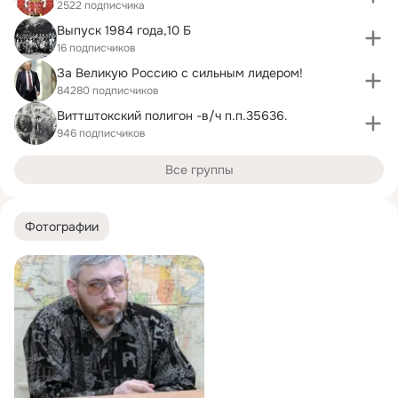
2522 подписчика
Выпуск 1984 года,10 Б
16 подписчиков
За Великую Россию с сильным лидером!
84280 подписчиков
Виттштокский полигон -в/ч п.п.35636.
946 подписчиков
Все группы
Фотографии