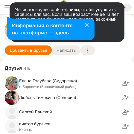
Войти
Мы используем cookie-файлы, чтобы улучшить
сервисы для вас. Если ваш возраст менее 13 лет,
настроить cookie-файлы должен ваш законный
представитель.
Больше информации
Валентина Егельская
Информация о контенте
Разрешить все
Настроить
на платформе — здесь
Москва
18 февраля
Подробнее
Добавить в друзья
Написать
Друзья
418
Елена Голубева (Сидоренко)
г. Боровичи (Боровичский район)
Любовь Тимохина (Северин)
Сергей Ланский
виктор бураков
Клинцы