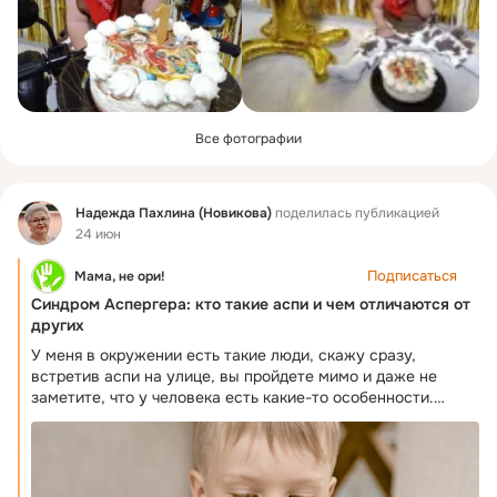
Все фотографии
Фид
Надежда Пахлина (Новикова)
поделилась публикацией
24 июн
Подписаться
Мама, не ори!
Синдром Аспергера: кто такие аспи и чем отличаются от
других
У меня в окружении есть такие люди, скажу сразу,
встретив аспи на улице, вы пройдете мимо и даже не
заметите, что у человека есть какие-то особенности.
Внешне они никак не проявляются, их можно заметить в
поведении, в коммуникации с другими людьми. Так как
синдром Аспергера не влияет на интеллект, то люди с ним
могут нормально учиться, работать, иметь семью, одним