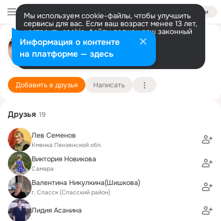
Войти
Мы используем cookie-файлы, чтобы улучшить
сервисы для вас. Если ваш возраст менее 13 лет,
настроить cookie-файлы должен ваш законный
Надежда Пахлина (Новикова)
представитель.
Больше информации
Информация о контенте
Разрешить все
Настроить
на платформе — здесь
Самара
28 ноября (78 лет)
1 школа
Подробнее
Добавить в друзья
Написать
Друзья
19
Лев Семенов
Кменка Пензенской обл.
Виктория Новикова
Самара
Валентина Никулкина(Шишкова)
г. Спасск (Спасский район)
Лидия Асанина