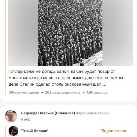
Гитлер даже не догадывался, каким будет позор от 
многотысячного марша с пленными: для чего на самом 
деле Сталин сделал столь рискованный шаг.
 ...
166 комментариев
263 раза поделились
1.9K классов
Фид
Надежда Пахлина (Новикова)
поделилась темой
8 апр
Подписаться
"Тихий Дворик"