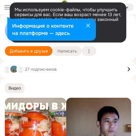
Войти
Мы используем cookie-файлы, чтобы улучшить
сервисы для вас. Если ваш возраст менее 13 лет,
настроить cookie-файлы должен ваш законный
представитель.
Больше информации
Галина Топольницкая Федина
Информация о контенте
Разрешить все
Настроить
на платформе — здесь
Омск
13 августа (63 года)
Подробнее
Добавить в друзья
Написать
27 подписчиков
Видео