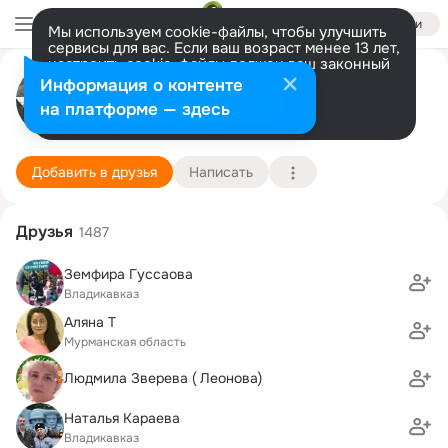
Войти
Мы используем cookie-файлы, чтобы улучшить
сервисы для вас. Если ваш возраст менее 13 лет,
настроить cookie-файлы должен ваш законный
Сергей Федосеев
представитель.
Больше информации
Информация о контенте
Разрешить все
Настроить
на платформе — здесь
Владикавказ
19 ноября (63 года)
23 школа
Подробнее
Добавить в друзья
Написать
Друзья
1487
Земфира Гуссаова
Владикавказ
Аляна Т
Мурманская область
Людмила Зверева ( Леонова)
Наталья Караева
Владикавказ