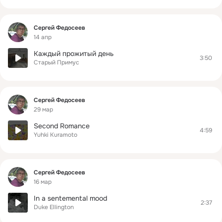
Фид
Сергей Федосеев
14 апр
Каждый прожитый день
3:50
Старый Примус
Фид
Сергей Федосеев
29 мар
Second Romance
4:59
Yuhki Kuramoto
Фид
Сергей Федосеев
16 мар
In a sentemental mood
2:37
Duke Ellington