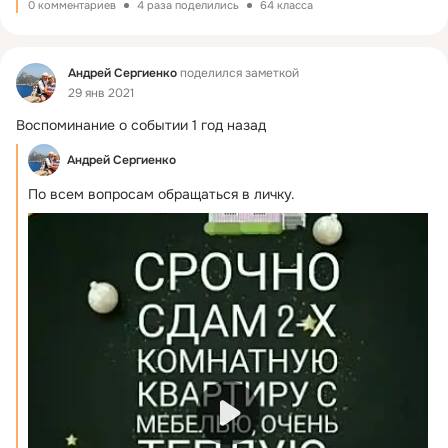
0 комментариев
4 раза поделились
64 класса
Фид
Андрей Сергиенко
поделился заметкой
29 янв 2021
Воспоминание о событии 1 год назад
Андрей Сергиенко
По всем вопросам обращаться в личку.