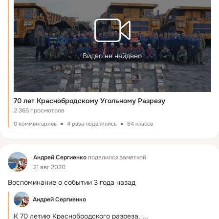
Видео не найдено
70 лет Краснобродскому Угольному Разрезу
2 365 просмотров
0 комментариев
4 раза поделились
64 класса
Фид
Андрей Сергиенко
поделился заметкой
21 авг 2020
Воспоминание о событии 3 года назад
Андрей Сергиенко
К 70 летию Краснобродского разреза.
 ...