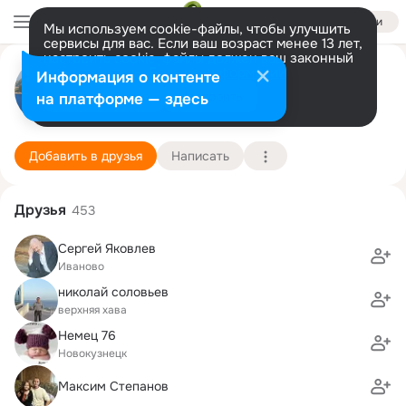
Войти
Мы используем cookie-файлы, чтобы улучшить
сервисы для вас. Если ваш возраст менее 13 лет,
настроить cookie-файлы должен ваш законный
Андрей Сергиенко
представитель.
Больше информации
Информация о контенте
Разрешить все
Настроить
на платформе — здесь
г. Киселевск (Кемеровская область)
21 июня (50 лет)
30 школа
Подробнее
Добавить в друзья
Написать
Друзья
453
Сергей Яковлев
Иваново
николай соловьев
верхняя хава
Немец 76
Новокузнецк
Максим Степанов