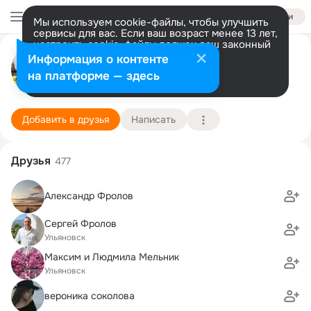
Войти
Мы используем cookie-файлы, чтобы улучшить
сервисы для вас. Если ваш возраст менее 13 лет,
настроить cookie-файлы должен ваш законный
МК Яркая мебель Ульяновск
представитель.
Больше информации
Информация о контенте
Разрешить все
Настроить
на платформе — здесь
Ульяновск
1 декабря (14 лет)
81 школа
Подробнее
Добавить в друзья
Написать
Друзья
477
Александр Фролов
Сергей Фролов
Ульяновск
Максим и Людмила Мельник
Ульяновск
вероника соколова