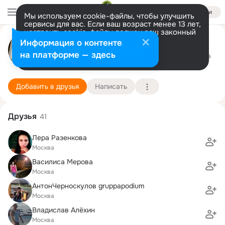
Войти
Мы используем cookie-файлы, чтобы улучшить
сервисы для вас. Если ваш возраст менее 13 лет,
настроить cookie-файлы должен ваш законный
Margarita Igorevna
представитель.
Больше информации
Информация о контенте
Разрешить все
Настроить
на платформе — здесь
москва
1 сентября (36 лет)
2009 школа
Подробнее
Добавить в друзья
Написать
Друзья
41
Лера Разенкова
Москва
Василиса Мерова
Москва
АнтонЧерноскулов gruppapodium
Москва
Владислав Алёхин
Москва