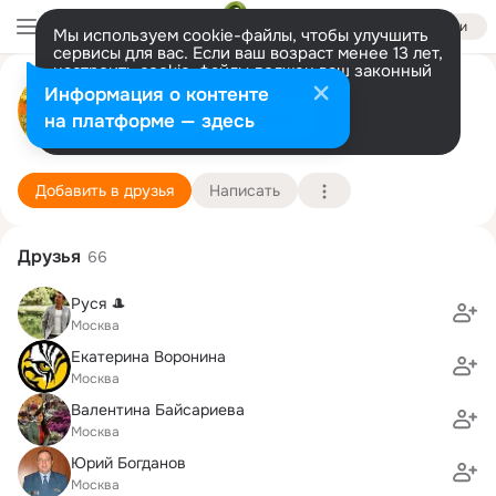
Войти
Мы используем cookie-файлы, чтобы улучшить
сервисы для вас. Если ваш возраст менее 13 лет,
настроить cookie-файлы должен ваш законный
Вероника Салими
представитель.
Больше информации
Информация о контенте
GIF
Разрешить все
Настроить
на платформе — здесь
Москва
12 мая (48 лет)
12 педагогический колледж
Подробнее
Добавить в друзья
Написать
Друзья
66
Руся 🎩
Москва
Екатерина Воронина
Москва
Валентина Байсариева
Москва
Юрий Богданов
Москва