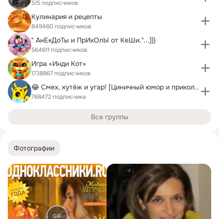
515 подписчиков
Кулинария и рецепты
849460 подписчиков
" АнЕкДоТы и ПрИкОлЫ от КеШи."...)))
564611 подписчиков
Игра «Инди Кот»
1738867 подписчиков
😂 Смех, кутёж и угар! [Циничный юмор и приколы]
768472 подписчика
Все группы
Фотографии
GIF