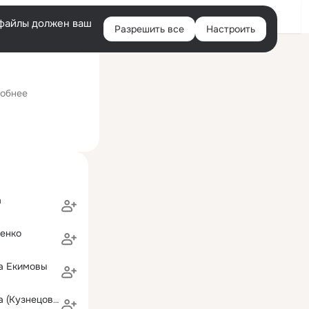
Войти
e-файлы должен ваш
Разрешить все
Настроить
Правая
ий визит: 22 июн 2012
колонка
зучением предметов художественно-эстетического цикла)
обнее
а
ренко
а Екимовы
Дарья Шапкова (Кузнецова)