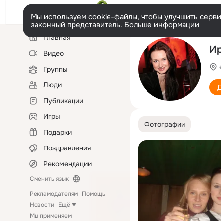
Мы используем cookie-файлы, чтобы улучшить сервис
законный представитель.
Больше информации
Левая
Главная
колонка
И
Видео
Группы
Люди
Д
Публикации
Игры
Фотографии
Подарки
Поздравления
Рекомендации
Сменить язык
Рекламодателям
Помощь
Новости
Ещё
Мы применяем