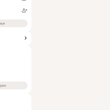
зья
арки