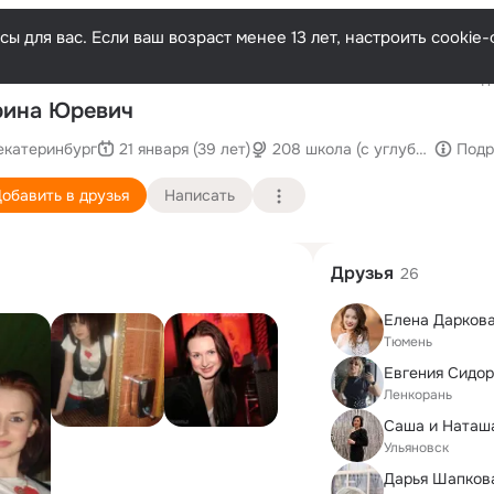
ы для вас. Если ваш возраст менее 13 лет, настроить cooki
Последн
рина Юревич
екатеринбург
21 января (39 лет)
208 школа (с углубленным и
Подр
обавить в друзья
Написать
Друзья
26
Елена Дарков
Тюмень
Евгения Сидо
Ленкорань
Саша и Наташ
Ульяновск