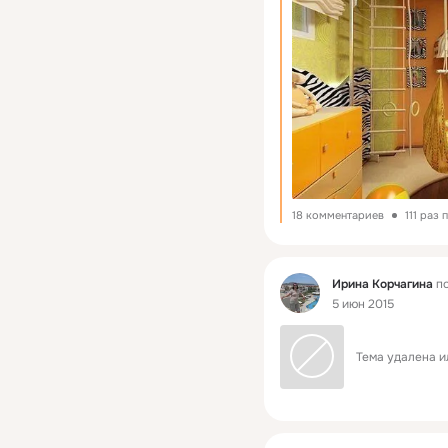
18 комментариев
111 раз
Фид
Ирина Корчагина
по
5 июн 2015
Тема удалена и