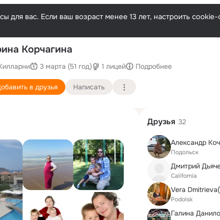
ы для вас. Если ваш возраст менее 13 лет, настроить cooki
Послед
ина Корчагина
Килларни
3 марта (51 год)
1 лицей
Подробнее
обавить в друзья
Написать
Друзья
32
Александр Коч
Подольск
Дмитрий Дьяч
California
Vera Dmitrieva
Podolsk
Галина Данил