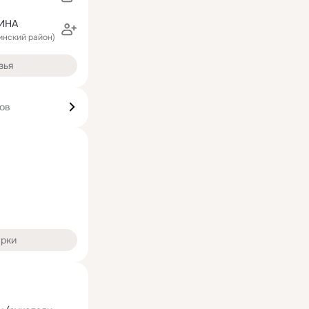
ИНА
инский район)
зья
ков
арки