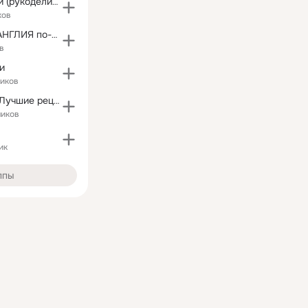
Своими руками (рукоделие, творчество, дизайн)
ков
ИРЛАНДИЯ & АНГЛИЯ по-русски
в
и
чиков
Bon Appetito - Лучшие рецепты
чиков
ик
ппы