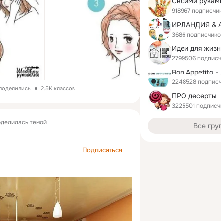
918967 подписчи
3686 подписчико
Идеи для жизн
2799506 подпис
2248528 подпис
 поделились
2.5K классов
ПРО десерты
3225501 подписч
делилась темой
Все гру
Подписаться