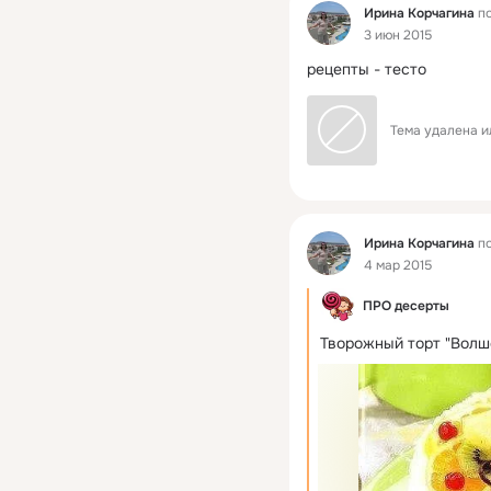
Фид
Ирина Корчагина
по
3 июн 2015
рецепты - тесто
Тема удалена и
Фид
Ирина Корчагина
по
4 мар 2015
ПРО десерты
Творожный торт "Волш