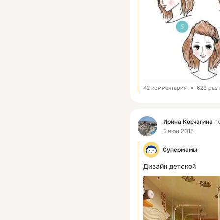
42 комментария
628 раз
Фид
Ирина Корчагина
по
5 июн 2015
Супермамы
Дизайн детской