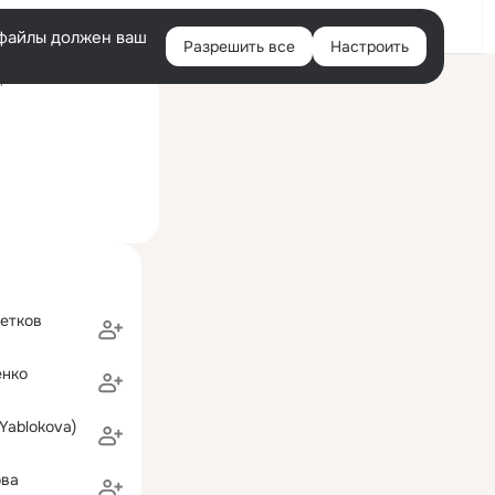
Войти
e-файлы должен ваш
Разрешить все
Настроить
Правая
ний визит: 18 ноя 2016
колонка
етков
енко
(Yablokova)
ова