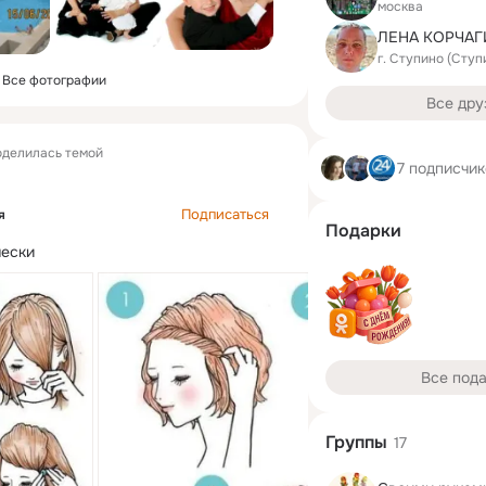
москва
ЛЕНА КОРЧАГ
г. Ступино (Ступ
Все фотографии
Все дру
делилась темой
7 подписчи
Подписаться
я
Подарки
чески
Все под
Группы
17