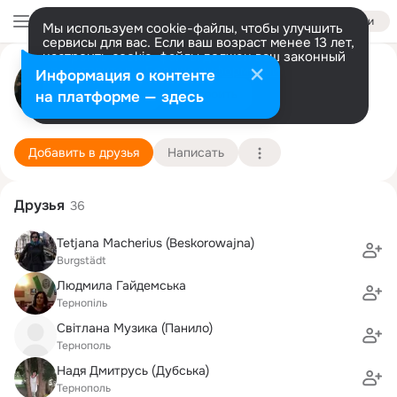
Войти
Мы используем cookie-файлы, чтобы улучшить
сервисы для вас. Если ваш возраст менее 13 лет,
настроить cookie-файлы должен ваш законный
Сергій Костишин
представитель.
Больше информации
Информация о контенте
Разрешить все
Настроить
на платформе — здесь
Beach
6 марта (45 лет)
George Washington High School
Подробнее
Добавить в друзья
Написать
Друзья
36
Tetjana Macherius (Beskorowajna)
Burgstädt
Людмила Гайдемська
Тернопіль
Світлана Музика (Панило)
Тернополь
Надя Дмитрусь (Дубська)
Тернополь