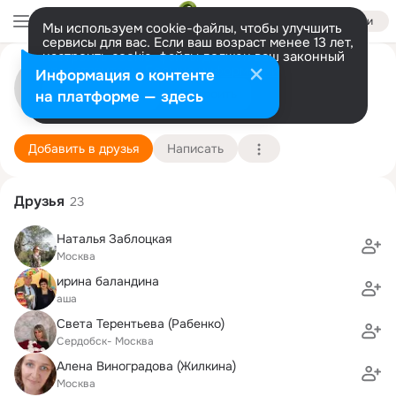
Войти
Мы используем cookie-файлы, чтобы улучшить
сервисы для вас. Если ваш возраст менее 13 лет,
настроить cookie-файлы должен ваш законный
представитель.
Больше информации
александр чиглинцев
Информация о контенте
Разрешить все
Настроить
на платформе — здесь
москва
3 января (126 лет)
Подробнее
Добавить в друзья
Написать
Друзья
23
Наталья Заблоцкая
Москва
ирина баландина
аша
Света Терентьева (Рабенко)
Сердобск- Москва
Алена Виноградова (Жилкина)
Москва