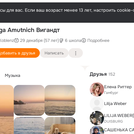
ы для вас. Если ваш возраст менее 13 лет, настроить cooki
ga Amutnich Вигандт
Koblenz
29 декабря (57 лет)
6 школа
Подробнее
обавить в друзья
Написать
Друзья
152
Музыка
Елена Риттер
Гамбург
Lilija Weber
DUISBURG
САШЕНЬКА С