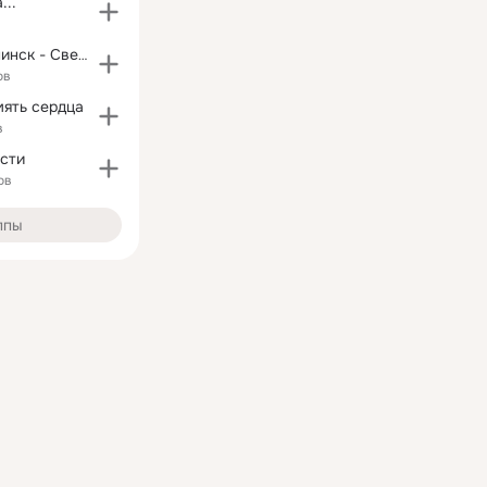
...
Вечерний Карпинск - Свежие новости города
ов
мять сердца
в
сти
ов
ппы