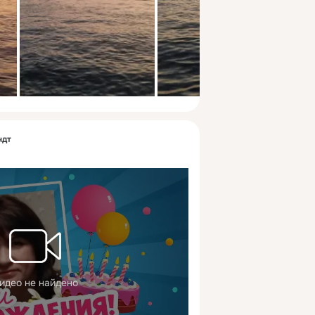
ндт
идео не найдено