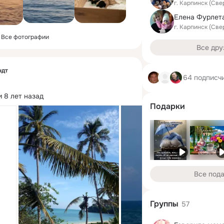
г. Карпинск (Све
Елена Фурлет
г. Карпинск (Све
Все фотографии
Все дру
ндт
64 подписч
 8 лет назад
Подарки
Все под
Группы
57