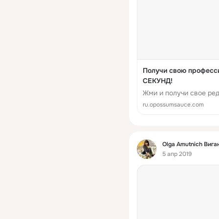
Получи свою професс
СЕКУНД!
Жми и получи свое ре
ru.opossumsauce.com
Фид
Olga Amutnich Вига
5 апр 2019