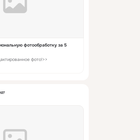
иональную фотообработку за 5
дактированное фото!>>
ндт