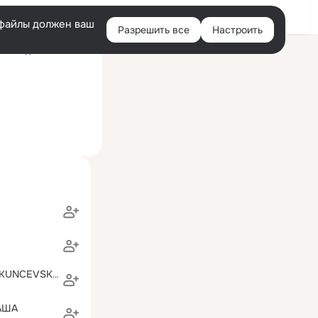
Войти
e-файлы должен ваш
Разрешить все
Настроить
Правая
Последний визит: 11:19
колонка
LILIJA WEBER(KUNCEVSKAJA)
АША