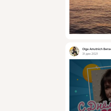
Фид
Olga Amutnich Вига
31 дек 2021
В