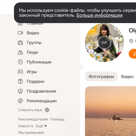
Мы используем cookie-файлы, чтобы улучшить сервис
законный представитель.
Больше информации
Левая
Главная
колонка
Ol
Видео
Группы
GIF
Люди
Д
Публикации
Игры
Фотографии
Видео
Подарки
Поздравления
Рекомендации
Сменить язык
Рекламодателям
Помощь
Новости
Ещё
Мы применяем