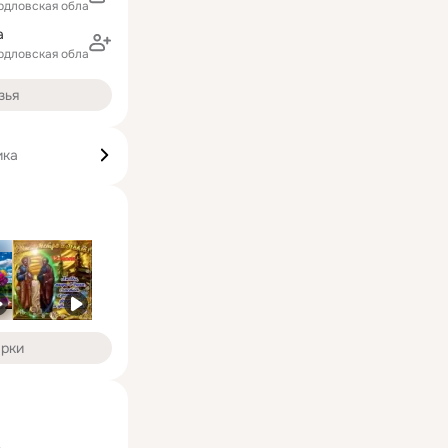
рдловская область)
а
рдловская область)
зья
ика
арки