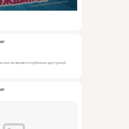
ндт
а или не является публично доступной
ндт