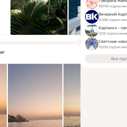
Говорила мама
997191 подписчик
12396 подписчик
Карпинск - па
3125 подписчико
Светские ново
15330 подписчик
ндт
Все гру