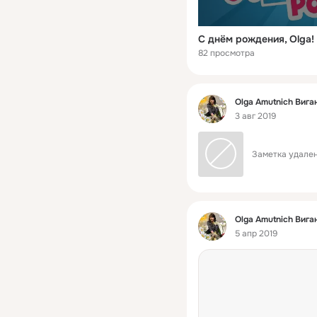
С днём рождения, Olga!
82 просмотра
Фид
Olga Amutnich Вига
3 авг 2019
Заметка удален
Фид
Olga Amutnich Вига
5 апр 2019