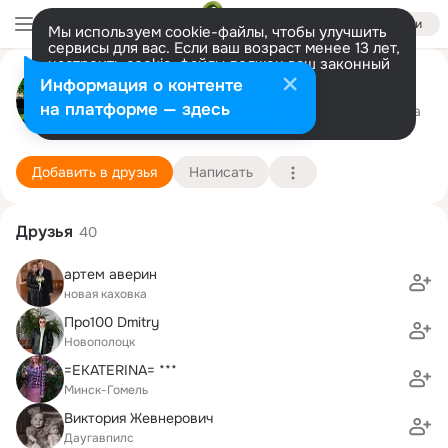
Войти
Мы используем cookie-файлы, чтобы улучшить
сервисы для вас. Если ваш возраст менее 13 лет,
настроить cookie-файлы должен ваш законный
Юлия Осипенко
представитель.
Больше информации
Информация о контенте
Разрешить все
Настроить
на платформе — здесь
Даугавпилс
5 августа (36 лет)
9 школа
Подробнее
Добавить в друзья
Написать
Друзья
40
артем аверин
новая каховка
Про100 Dmitry
Новополоцк
=EKATERINA= ***
Минск-Гомель
Виктория Жевнерович
Даугавпилс