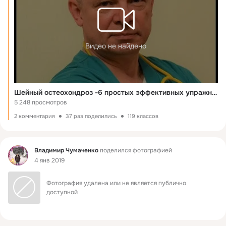
Видео не найдено
Шейный остеохондроз -6 простых эффективных упражнений.
5 248 просмотров
2 комментария
37 раз поделились
119 классов
Фид
Владимир Чумаченко
поделился фотографией
4 янв 2019
Фотография удалена или не является публично 
доступной