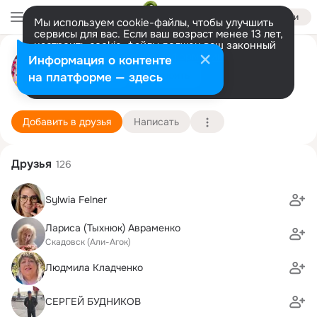
Войти
Мы используем cookie-файлы, чтобы улучшить
сервисы для вас. Если ваш возраст менее 13 лет,
настроить cookie-файлы должен ваш законный
Владимир Чумаченко
представитель.
Больше информации
Информация о контенте
GIF
Разрешить все
Настроить
на платформе — здесь
Свердловск
16 июня (66 лет)
1 школа-лицей
Подробнее
Добавить в друзья
Написать
Друзья
126
Sylwia Felner
Лариса (Тыхнюк) Авраменко
Скадовск (Али-Агок)
Людмила Кладченко
СЕРГЕЙ БУДНИКОВ