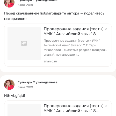
6 ноя 2019
Перед скачиванием поблагодарите автора — поделитесь 
материалом:
Проверочные задания (тесты) к
УМК " Английский язык" 8
класс С.Г. Тер-Минасовой
Проверочные задания (тесты) к УМК "
Английский язык" 8 класс С.Г. Тер-
Минасовой - скачать в разделе Контроль
знаний, по направлен...
znanio.ru
Фид
Гульнара Мухамедзянова
6 ноя 2019
Nth vbyfcjdf
Проверочные задания (тесты) к
УМК " Английский язык" 8
класс С.Г. Тер-Минасовой