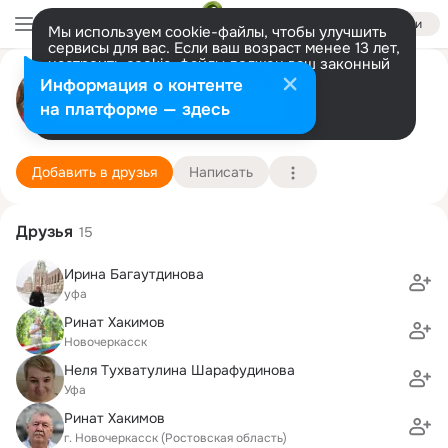
Войти
Мы используем cookie-файлы, чтобы улучшить
сервисы для вас. Если ваш возраст менее 13 лет,
настроить cookie-файлы должен ваш законный
Гульнара Мухамедзянова
представитель.
Больше информации
Информация о контенте
Разрешить все
Настроить
на платформе — здесь
Уфа
25 июня (64 года)
86 школа
Подробнее
Добавить в друзья
Написать
Друзья
15
Ирина Багаутдинова
уфа
Ринат Хакимов
Новочеркасск
Неля Тухватулина Шарафудинова
Уфа
Ринат Хакимов
г. Новочеркасск (Ростовская область)