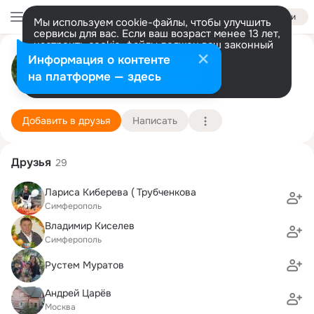
Войти
Мы используем cookie-файлы, чтобы улучшить
сервисы для вас. Если ваш возраст менее 13 лет,
настроить cookie-файлы должен ваш законный
Павел Стрижак
представитель.
Больше информации
Информация о контенте
Разрешить все
Настроить
на платформе — здесь
Москва
3 июля (47 лет)
30 школа
Подробнее
Добавить в друзья
Написать
Друзья
29
Лариса Киберева ( Трубченкова
Симферополь
Владимир Киселев
Симферополь
Рустем Муратов
Андрей Царёв
Москва