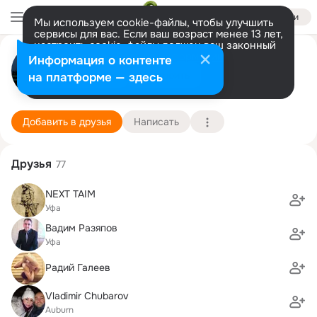
Войти
Мы используем cookie-файлы, чтобы улучшить
сервисы для вас. Если ваш возраст менее 13 лет,
настроить cookie-файлы должен ваш законный
Сергей Амельхин
представитель.
Больше информации
Информация о контенте
Разрешить все
Настроить
на платформе — здесь
Seattle
20 мая (53 года)
108 школа
Подробнее
Добавить в друзья
Написать
Друзья
77
NEXT TAIM
Уфа
Вадим Разяпов
Уфа
Радий Галеев
Vladimir Chubarov
Auburn