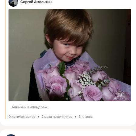
Сергей Амельхин
Алинкин выпендреж..
0 комментариев
2 раза поделились
3 класса