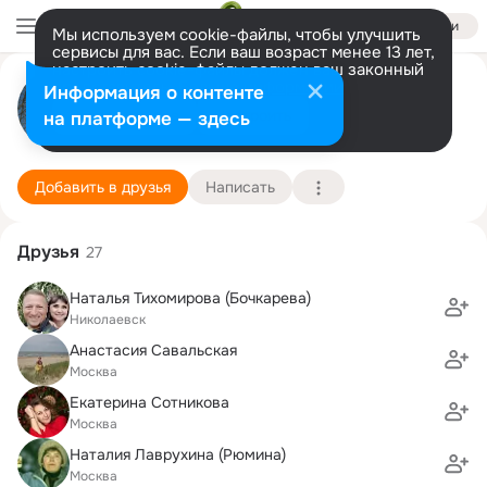
Войти
Мы используем cookie-файлы, чтобы улучшить
сервисы для вас. Если ваш возраст менее 13 лет,
настроить cookie-файлы должен ваш законный
Оксана Лаврухина
представитель.
Больше информации
Информация о контенте
Разрешить все
Настроить
на платформе — здесь
Москва Красногорск
4 апреля (51 год)
4 школа
Подробнее
Добавить в друзья
Написать
Друзья
27
Наталья Тихомирова (Бочкарева)
Николаевск
Анастасия Савальская
Москва
Екатерина Сотникова
Москва
Наталия Лаврухина (Рюмина)
Москва