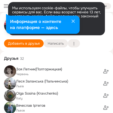
Войти
Мы используем cookie-файлы, чтобы улучшить
сервисы для вас. Если ваш возраст менее 13 лет,
настроить cookie-файлы должен ваш законный
Ольга Цокова (Ишеева)
представитель.
Больше информации
Информация о контенте
Разрешить все
Настроить
на платформе — здесь
Львов
4 декабря (65 лет)
Львовский политехнический институт
Подробнее
Добавить в друзья
Написать
Друзья
32
Зоя Летник(Полторжицкая)
Червень
Леся Заланська (Пальчинська)
Львів
Olga Sosina (Kravchenko)
Italy
Вячеслав Іртегов
Львов