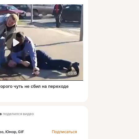
03:15
орого чуть не сбил на переходе
в
поделился видео
Подписаться
о, Юмор, GIF