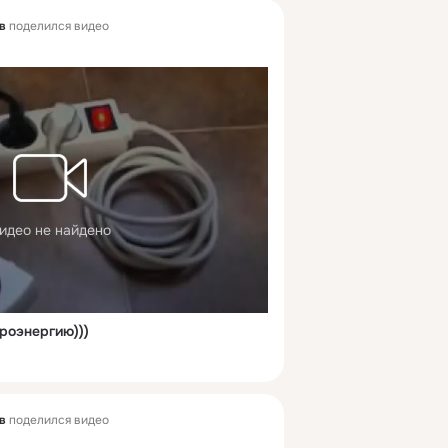
в
поделился видео
идео не найдено
роэнергию)))
в
поделился видео