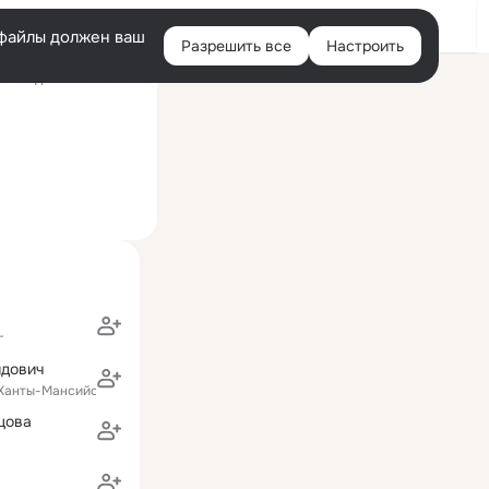
Войти
e-файлы должен ваш
Разрешить все
Настроить
Правая
Последний визит: 1 авг
колонка
г
идович
(Ханты-Мансийский Автономный округ - Югра АО)
цова