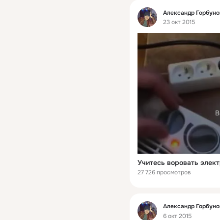
Фид
Александр Горбуно
23 окт 2015
В
Учитесь воровать элект
27 726 просмотров
Фид
Александр Горбуно
6 окт 2015