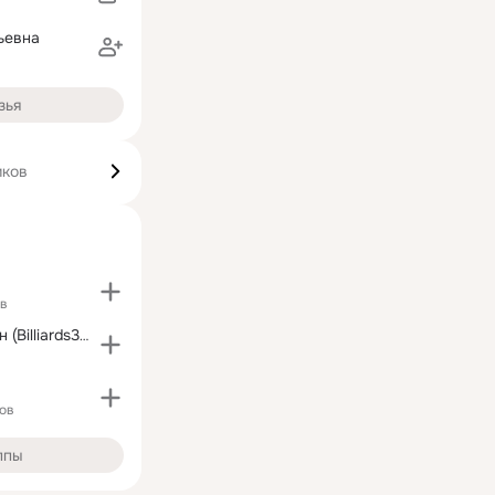
ьевна
зья
иков
ов
Бильярд онлайн (Billiards3D.net)
ов
ппы