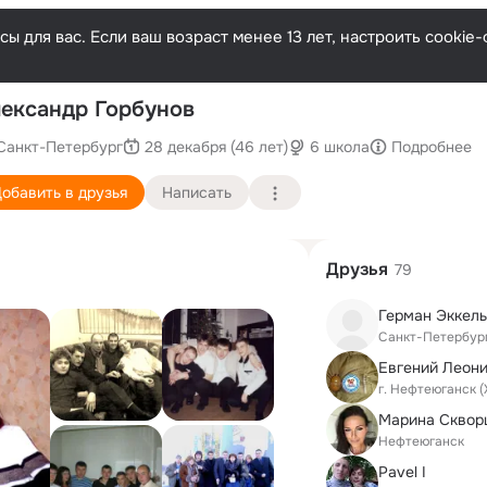
ы для вас. Если ваш возраст менее 13 лет, настроить cooki
ександр Горбунов
Санкт-Петербург
28 декабря (46 лет)
6 школа
Подробнее
обавить в друзья
Написать
Друзья
79
Герман Эккель
Санкт-Петербур
Евгений Леон
г. Нефтеюганск 
Марина Сквор
Нефтеюганск
Pavel I