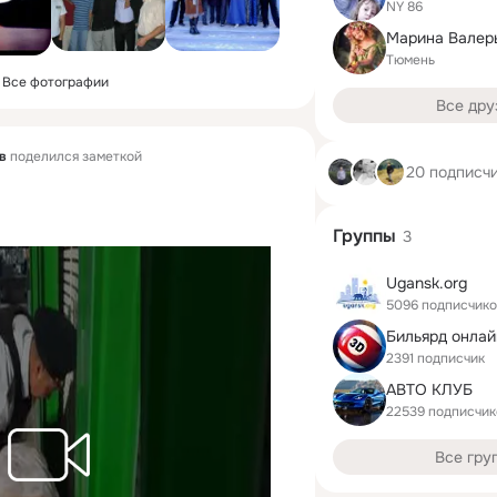
NY 86
Марина Валер
Тюмень
Все фотографии
Все дру
в
поделился заметкой
20 подписч
Группы
3
Ugansk.org
5096 подписчик
2391 подписчик
АВТО КЛУБ
22539 подписчик
Все гру