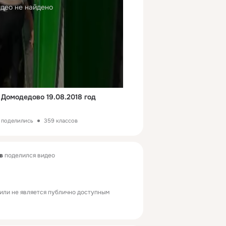
део не найдено
 Домодедово 19.08.2018 год
 поделились
359 классов
в
поделился видео
или не является публично доступным