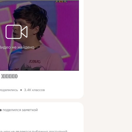
Видео не найдено
))))))))))
 поделились
3.4K классов
в
поделился заметкой
а или не является публично доступной