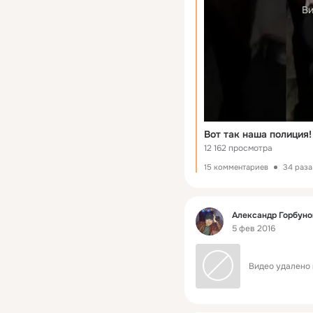
Ви
Вот так наша полиция!
12 162 просмотра
15 комментариев
34 раза
Фид
Александр Горбуно
5 фев 2016
Видео удалено 