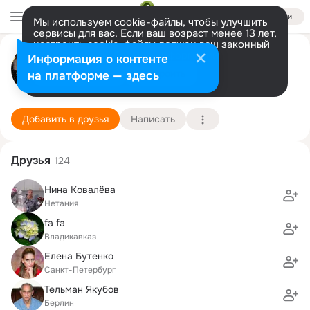
Войти
Мы используем cookie-файлы, чтобы улучшить
сервисы для вас. Если ваш возраст менее 13 лет,
настроить cookie-файлы должен ваш законный
lev superfin
представитель.
Больше информации
Информация о контенте
Разрешить все
Настроить
на платформе — здесь
netaniya
29 июля (49 лет)
14 школа
Подробнее
Добавить в друзья
Написать
Друзья
124
Нина Ковалёва
Нетания
fa fa
Владикавказ
Елена Бутенко
Санкт-Петербург
Тельман Якубов
Берлин