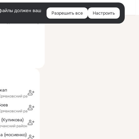
Войти
e-файлы должен ваш
Разрешить все
Настроить
Правая
следний визит: 17 мар
колонка
жап
(Ермаковский район)
боев
(Ермаковский район)
 (Куликова)
очакский район)
а (мосиенко)