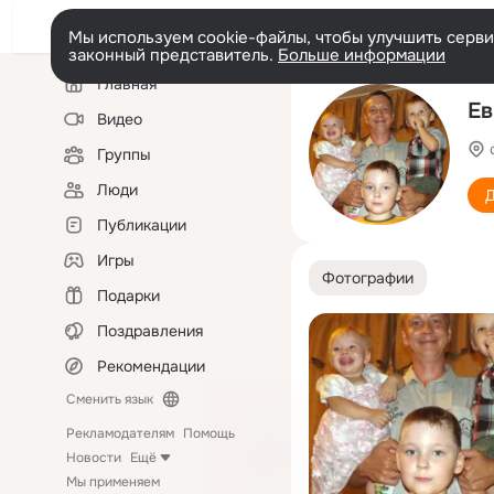
Мы используем cookie-файлы, чтобы улучшить сервис
законный представитель.
Больше информации
Левая
Главная
колонка
Ев
Видео
Группы
Люди
Д
Публикации
Игры
Фотографии
Подарки
Поздравления
Рекомендации
Сменить язык
Рекламодателям
Помощь
Новости
Ещё
Мы применяем