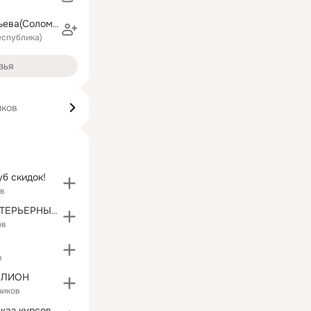
Татьяна Васильева(Соломенникова)
еспублика)
зья
иков
уб скидок!
ов
Kuklaotmari ИНТЕРЬЕРНЫЕ КУКЛЫ в наличии и на заказ
ов
в
ЛЛИОН
чиков
Дипломы на заказ курсовые рефераты заказать