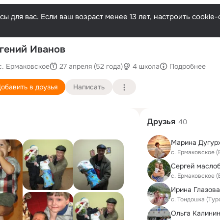
ы для вас. Если ваш возраст менее 13 лет, настроить cooki
По
гений Иванов
с. Ермаковское
27 апреля (52 года)
4 школа
Подробнее
обавить в друзья
Написать
Друзья
40
Марина Дугур
с. Ермаковское 
Сергей масло
с. Ермаковское 
Ирина Глазова
с. Тондошка (Тур
Ольга Калинин