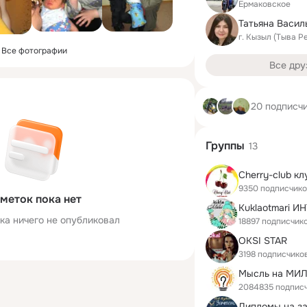
Ермаковское
г. Кызыл (Тыва Р
Все фотографии
Все дру
20 подписч
Группы
13
Cherry-club кл
9350 подписчик
меток пока нет
ка ничего не опубликовал
18897 подписчик
OKSI STAR
3198 подписчико
Мысль на МИ
2084835 подпис