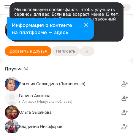
Войти
Мы используем cookie-файлы, чтобы улучшить
сервисы для вас. Если ваш возраст менее 13 лет,
настроить cookie-файлы должен ваш законный
Борис Селяндин
представитель.
Больше информации
Информация о контенте
Разрешить все
Настроить
на платформе — здесь
Троицк, Мо
2 декабря (71 год)
10 школа
Подробнее
Добавить в друзья
Написать
Друзья
34
Евгения Селяндина (Литвиненко)
Галина Алькова
г. Ангарск (Иркутская область)
Ольга Зырянова
Владимир Никифоров