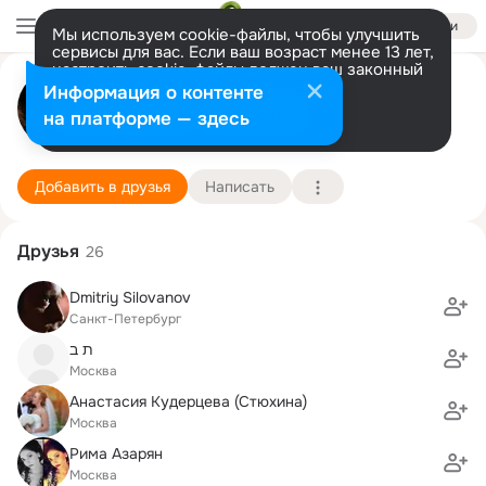
Войти
Мы используем cookie-файлы, чтобы улучшить
сервисы для вас. Если ваш возраст менее 13 лет,
настроить cookie-файлы должен ваш законный
Анастасия Швецова
представитель.
Больше информации
Информация о контенте
Разрешить все
Настроить
на платформе — здесь
москва
15 января (36 лет)
1944 школа (с углубленным изучением английс
Подробнее
Добавить в друзья
Написать
Друзья
26
Dmitriy Silovanov
Санкт-Петербург
ת ב
Москва
Анастасия Кудерцева (Стюхина)
Москва
Рима Азарян
Москва