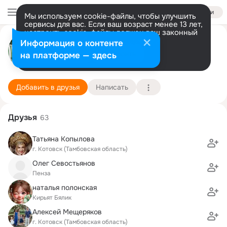
Войти
Мы используем cookie-файлы, чтобы улучшить
сервисы для вас. Если ваш возраст менее 13 лет,
настроить cookie-файлы должен ваш законный
Владимир Кротов
представитель.
Больше информации
Информация о контенте
Разрешить все
Настроить
на платформе — здесь
Тамбов
11 февраля (64 года)
24 школа
Подробнее
Добавить в друзья
Написать
Друзья
63
Татьяна Копылова
г. Котовск (Тамбовская область)
Олег Севостьянов
Пенза
наталья полонская
Кирьят Бялик
Алексей Мещеряков
г. Котовск (Тамбовская область)