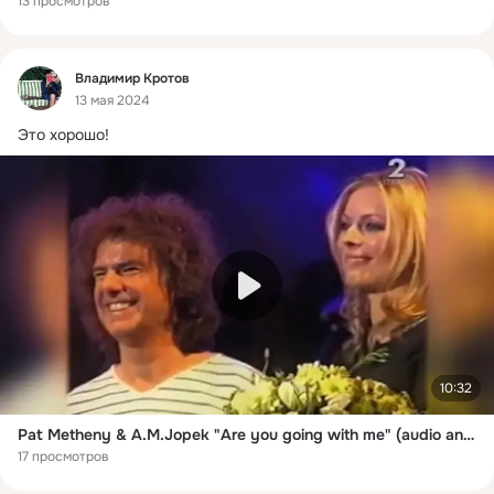
13 просмотров
Фид
Владимир Кротов
13 мая 2024
Это хорошо!
10:32
Pat Metheny & A.M.Jopek "Are you going with me" (audio and video restored)
17 просмотров