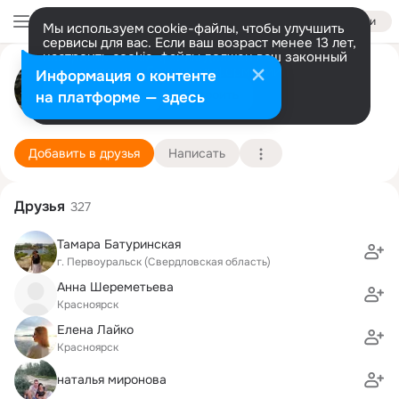
Войти
Мы используем cookie-файлы, чтобы улучшить
сервисы для вас. Если ваш возраст менее 13 лет,
настроить cookie-файлы должен ваш законный
Наталья Лифантьева (Котова)
представитель.
Больше информации
Информация о контенте
Разрешить все
Настроить
на платформе — здесь
Красноярск
16 августа (41 год)
Подробнее
Добавить в друзья
Написать
Друзья
327
Тамара Батуринская
г. Первоуральск (Свердловская область)
Анна Шереметьева
Красноярск
Елена Лайко
Красноярск
наталья миронова