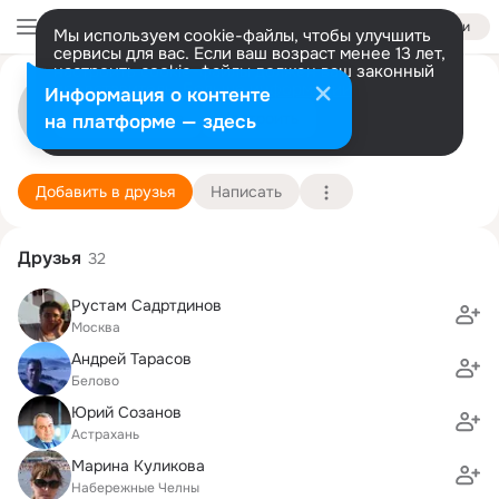
Войти
Мы используем cookie-файлы, чтобы улучшить
сервисы для вас. Если ваш возраст менее 13 лет,
настроить cookie-файлы должен ваш законный
Степан Гуржий
представитель.
Больше информации
Информация о контенте
Разрешить все
Настроить
на платформе — здесь
Актау
15 июля (53 года)
3 школа
Подробнее
Добавить в друзья
Написать
Друзья
32
Рустам Садртдинов
Москва
Андрей Тарасов
Белово
Юрий Созанов
Астрахань
Марина Куликова
Набережные Челны