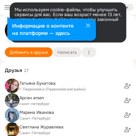
Войти
Мы используем cookie-файлы, чтобы улучшить
сервисы для вас. Если ваш возраст менее 13 лет,
настроить cookie-файлы должен ваш законный
Татьяна Сидорова
представитель.
Больше информации
Информация о контенте
Разрешить все
Настроить
на платформе — здесь
Санкт-Петербург
8 марта (46 лет)
328 школа
Подробнее
Добавить в друзья
Написать
Друзья
27
Татьяна Букатова
г. Первомайск (Первомайский район)
Арсен arsen
санкт-петербург
Марина Иванова
Санкт-Петербург
Светлана Журавлева
Санкт-Петербург