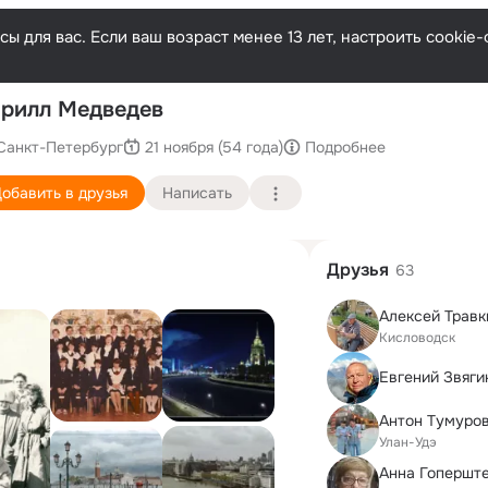
ы для вас. Если ваш возраст менее 13 лет, настроить cooki
По
рилл Медведев
Санкт-Петербург
21 ноября (54 года)
Подробнее
обавить в друзья
Написать
Друзья
63
Алексей Травк
Кисловодск
Евгений Звяги
Антон Тумуро
Улан-Удэ
Анна Гопершт