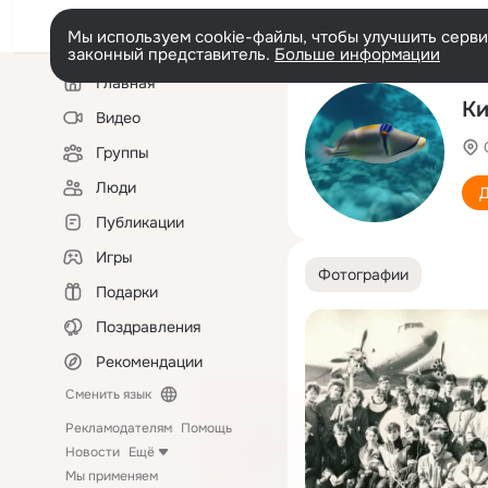
Мы используем cookie-файлы, чтобы улучшить сервис
законный представитель.
Больше информации
Левая
Главная
колонка
Ки
Видео
Группы
Люди
Д
Публикации
Игры
Фотографии
Подарки
Поздравления
Рекомендации
Сменить язык
Рекламодателям
Помощь
Новости
Ещё
Мы применяем