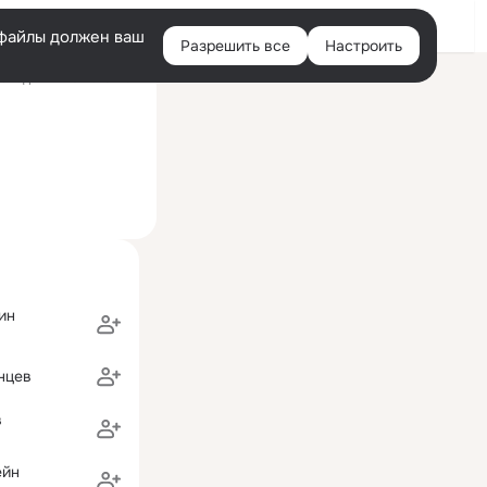
Войти
e-файлы должен ваш
Разрешить все
Настроить
Правая
следний визит: 16 июн
колонка
ин
нцев
в
ейн