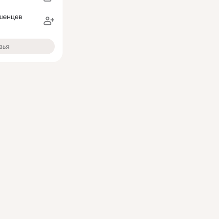
шенцев
зья