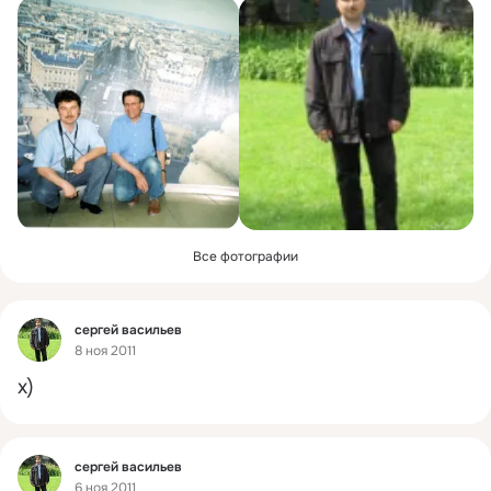
Все фотографии
Фид
сергей васильев
8 ноя 2011
х)
Фид
сергей васильев
6 ноя 2011