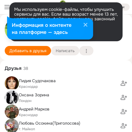
Войти
Мы используем cookie-файлы, чтобы улучшить
сервисы для вас. Если ваш возраст менее 13 лет,
настроить cookie-файлы должен ваш законный
сергей васильев
представитель.
Больше информации
Информация о контенте
Разрешить все
Настроить
на платформе — здесь
Краснодар
21 февраля (56 лет)
23 гимназия
Подробнее
Добавить в друзья
Написать
Друзья
38
Лидия Судочакова
Краснодар
Оксана Зорина
Лондон
Андрей Марков
Краснодар
Любовь Осокина(Триголосова)
г. Майкоп