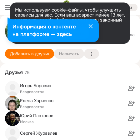
Войти
Мы используем cookie-файлы, чтобы улучшить
сервисы для вас. Если ваш возраст менее 13 лет,
настроить cookie-файлы должен ваш законный
Виктория Конова
представитель.
Больше информации
Информация о контенте
Разрешить все
Настроить
на платформе — здесь
Москва-Находка
4 июля (61 год)
3 школа
Подробнее
Добавить в друзья
Написать
Друзья
75
Игорь Боровик
Владивосток
Елена Харченко
Владивосток
Юрий Платонов
Москва
Сергей Журавлев