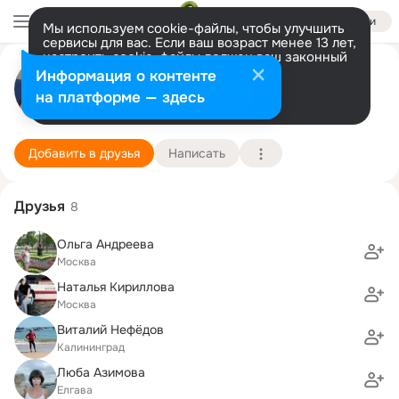
Войти
Мы используем cookie-файлы, чтобы улучшить
сервисы для вас. Если ваш возраст менее 13 лет,
настроить cookie-файлы должен ваш законный
Саша Закатова (Кузьмина)
представитель.
Больше информации
Информация о контенте
Разрешить все
Настроить
на платформе — здесь
Москва
28 февраля (63 года)
РГАУ, факультет почвоведения, агрохимии и эк
Подробнее
Добавить в друзья
Написать
Друзья
8
Ольга Андреева
Москва
Наталья Кириллова
Москва
Виталий Нефёдов
Калининград
Люба Азимова
Елгава